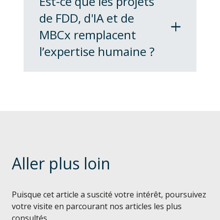
Est-ce que les projets
quels protocoles sont utilisés et
de FDD, d'IA et de
comment les réseaux sont
segmentés et sécurisés
MBCx remplacent
l’expertise humaine ?
L’interprétation, le
Aller plus loin
jugement et les corrections
demeurent entre les mains des
personnes responsables
Puisque cet article a suscité votre intérêt, poursuivez
votre visite en parcourant nos articles les plus
consultés.