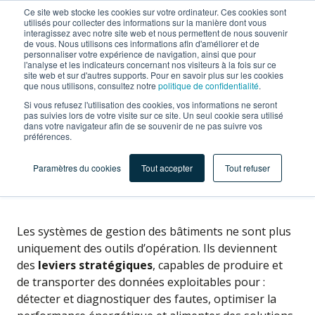
Ce site web stocke les cookies sur votre ordinateur. Ces cookies sont
utilisés pour collecter des informations sur la manière dont vous
interagissez avec notre site web et nous permettent de nous souvenir
de vous. Nous utilisons ces informations afin d'améliorer et de
personnaliser votre expérience de navigation, ainsi que pour
l'analyse et les indicateurs concernant nos visiteurs à la fois sur ce
1 JUILLET 2026
site web et sur d'autres supports. Pour en savoir plus sur les cookies
que nous utilisons, consultez notre
politique de confidentialité
.
Pourquoi votre BMS n’est
Si vous refusez l'utilisation des cookies, vos informations ne seront
pas suivies lors de votre visite sur ce site. Un seul cookie sera utilisé
(probablement) pas prêt
dans votre navigateur afin de se souvenir de ne pas suivre vos
préférences.
pour l’IA
Paramètres du cookies
Tout accepter
Tout refuser
Les systèmes de gestion des bâtiments ne sont plus
uniquement des outils d’opération. Ils deviennent
des
leviers stratégiques
, capables de produire et
de transporter des données exploitables pour :
détecter et diagnostiquer des fautes, optimiser la