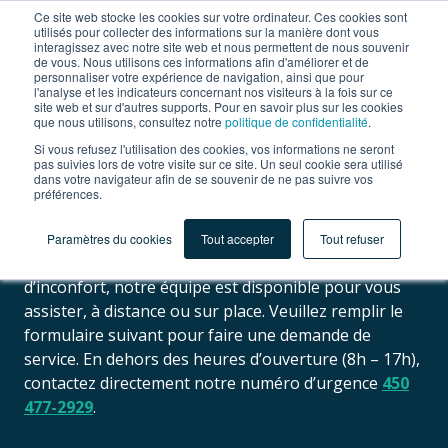
Ce site web stocke les cookies sur votre ordinateur. Ces cookies sont
utilisés pour collecter des informations sur la manière dont vous
interagissez avec notre site web et nous permettent de nous souvenir
de vous. Nous utilisons ces informations afin d'améliorer et de
personnaliser votre expérience de navigation, ainsi que pour
l'analyse et les indicateurs concernant nos visiteurs à la fois sur ce
site web et sur d'autres supports. Pour en savoir plus sur les cookies
que nous utilisons, consultez notre
politique de confidentialité
.
CONTACT
Si vous refusez l'utilisation des cookies, vos informations ne seront
Demande de soutien
pas suivies lors de votre visite sur ce site. Un seul cookie sera utilisé
dans votre navigateur afin de se souvenir de ne pas suivre vos
préférences.
technique.
Paramètres du cookies
Tout accepter
Tout refuser
En cas de problème technique, de panne ou
d’inconfort, notre équipe est disponible pour vous
assister, à distance ou sur place. Veuillez remplir le
formulaire suivant pour faire une demande de
service. En dehors des heures d’ouverture (8h – 17h),
contactez directement notre numéro d’urgence
450
477-2929
.